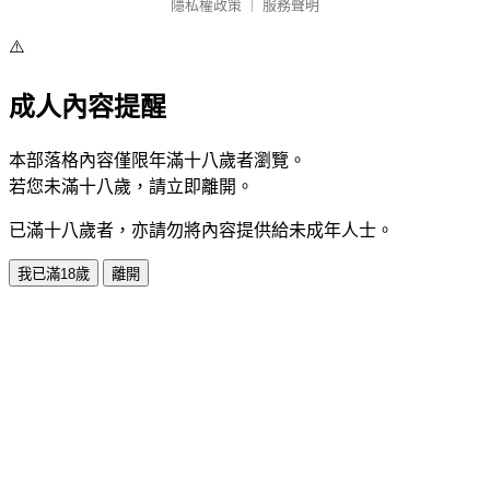
隱私權政策
｜
服務聲明
⚠️
成人內容提醒
本部落格內容僅限年滿十八歲者瀏覽。
若您未滿十八歲，請立即離開。
已滿十八歲者，亦請勿將內容提供給未成年人士。
我已滿18歲
離開