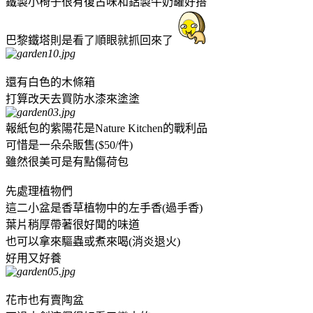
鐵製小椅子很有復古味和鋁製牛奶罐好搭
巴黎鐵塔則是看了順眼就抓回來了
還有白色的木條箱
打算改天去買防水漆來塗塗
報紙包的紫陽花是Nature Kitchen的戰利品
可惜是一朵朵販售($50/件)
雖然很美可是有點傷荷包
先處理植物們
這二小盆是香草植物中的左手香(過手香)
葉片稍厚帶著很好聞的味道
也可以拿來驅蟲或煮來喝(消炎退火)
好用又好養
花市也有賣陶盆