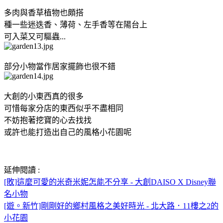
多肉與香草植物也頗搭
種一些迷迭香、薄荷、左手香等在陽台上
可入菜又可驅蟲...
部分小物當作居家擺飾也很不錯
大創的小東西真的很多
可惜每家分店的東西似乎不盡相同
不妨抱著挖寶的心去找找
或許也能打造出自己的風格小花園呢
延伸閱讀 :
[敗]這麼可愛的米奇米妮怎能不分享 - 大創DAISO X Disney聯
名小物
[遊。新竹]剛剛好的鄉村風格之美好時光 - 北大路．11樓之2的
小花園