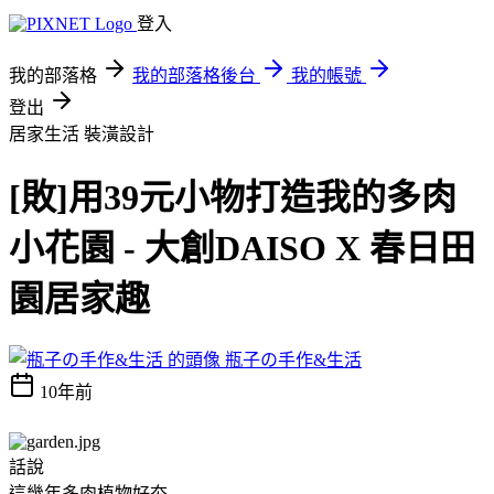
登入
我的部落格
我的部落格後台
我的帳號
登出
居家生活
裝潢設計
[敗]用39元小物打造我的多肉
小花園 - 大創DAISO X 春日田
園居家趣
瓶子の手作&生活
10年前
話說
這幾年多肉植物好夯...