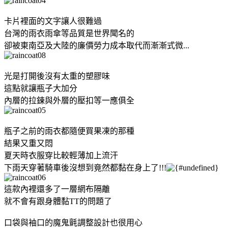
卡片裡面的文字讓人很難過
台灣的雨衣雨傘等品質是世界聞名的
卻被東南亞及大陸的廉價勞力成本取代而漸漸式微...
光是打開後沒有太重的塑膠味
這點就讓瓶子大加分
內層的拉鍊與外層的壓扣等一應俱全
瓶子之前的雨衣都隨便買果凍的那種
結果又重又悶
夏天時衣服穿比較輕薄加上流汗
下雨天穿著騎車後沒想到竟然都黏在身上了!!!
這款內裡還多了一層網布隔離
就不會有跟身體黏TT的問題了
口袋與袖口的魔鬼氈調整設計也很用心