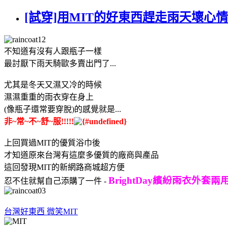
[試穿]用MIT的好東西趕走雨天壞心情 -
不知道有沒有人跟瓶子一樣
最討厭下雨天騎歐多賣出門了...
尤其是冬天又濕又冷的時候
濕濕重重的雨衣穿在身上
(像瓶子還常要穿脫)的感覺就是...
非~常~不~舒~服!!!!!
上回買過MIT的優質浴巾後
才知道原來台灣有這麼多優質的廠商與產品
這回發現MIT的新網路商城超方便
BrightDay繽紛雨衣外套兩
忍不住就幫自己添購了一件 -
台灣好東西 微笑MIT