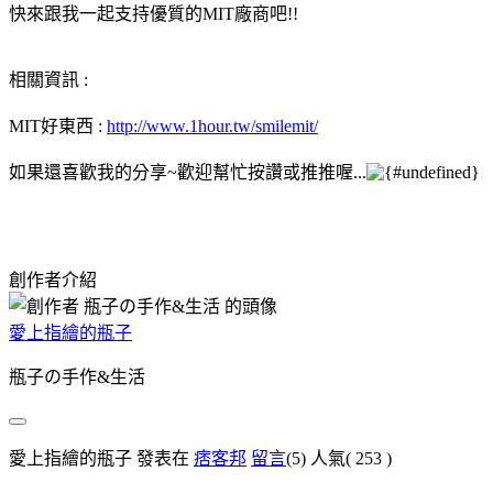
快來跟我一起支持優質的MIT廠商吧!!
相關資訊 :
MIT好東西 :
http://www.1hour.tw/smilemit/
如果還喜歡我的分享~歡迎幫忙按讚或推推喔...
創作者介紹
愛上指繪的瓶子
瓶子の手作&生活
愛上指繪的瓶子 發表在
痞客邦
留言
(5)
人氣(
253
)