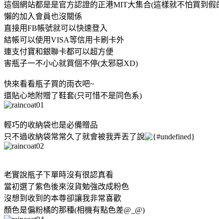
這個網站都是是官方認證的正港MIT大集合(這樣就不怕買到假
懶的加入會員也沒關係
直接用FB帳號就可以快速登入
結帳可以使用VISA等信用卡刷卡外
連支付寶和銀聯卡都可以超方便
害瓶子一不小心就買個不停(太邪惡XD)
快來看看瓶子買的雨衣吧~
還貼心地附贈了鞋套(只可惜不是同色系)
輕巧的收納袋也是必備贈品
只不過收納袋常常久了就會被我弄丟了說
老實說瓶子下單時沒有很認真看
當初選了紫色後來沒貨勉強改成粉色
沒想到收到的本尊卻讓我非常喜歡
顏色是偏粉橘的那種(相機有點色差@_@)