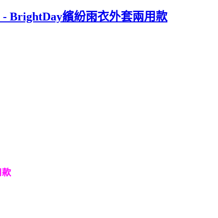
 BrightDay繽紛雨衣外套兩用款
用款