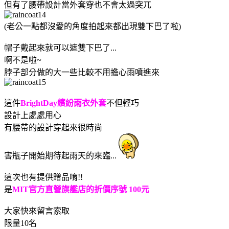
但有了腰帶設計當外套穿也不會太過突兀
(老公一點都沒愛的角度拍起來都出現雙下巴了啦
)
帽子戴起來就可以遮雙下巴了...
啊不是啦~
脖子部分做的大一些比較不用擔心雨噴進來
這件
BrightDay繽紛雨衣外套
不但輕巧
設計上處處用心
有腰帶的設計穿起來很時尚
害瓶子開始期待起雨天的來臨...
這次也有提供贈品唷!!
是
MIT官方直營旗艦店的折價序號 100元
大家快來留言索取
限量10名