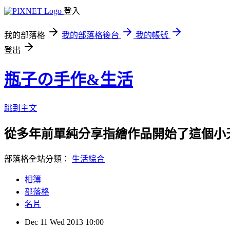
登入
我的部落格
我的部落格後台
我的帳號
登出
瓶子の手作&生活
跳到主文
從多年前單純分享指繪作品開始了這個小天地.
部落格全站分類：
生活綜合
相簿
部落格
名片
Dec
11
Wed
2013
10:00