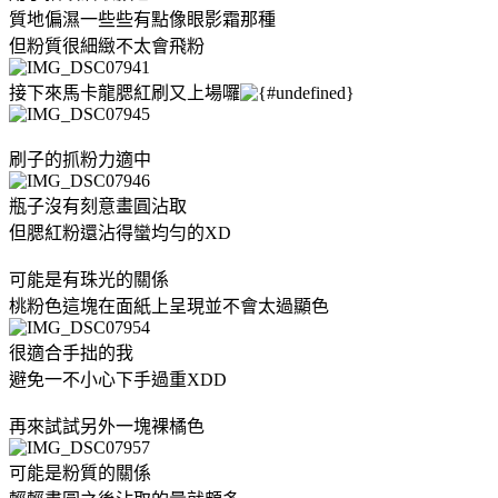
質地偏濕一些些有點像眼影霜那種
但粉質很細緻不太會飛粉
接下來馬卡龍腮紅刷又上場囉
刷子的抓粉力適中
瓶子沒有刻意畫圓沾取
但腮紅粉還沾得蠻均勻的XD
可能是有珠光的關係
桃粉色這塊在面紙上呈現並不會太過顯色
很適合手拙的我
避免一不小心下手過重XDD
再來試試另外一塊裸橘色
可能是粉質的關係