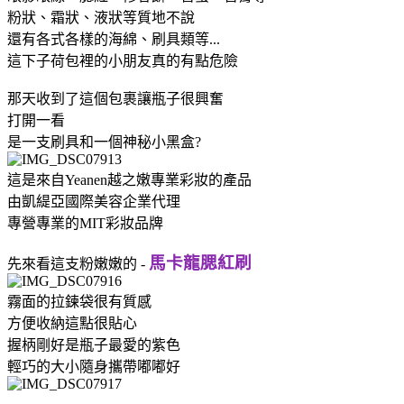
粉狀、霜狀、液狀等質地不說
還有各式各樣的海綿、刷具類等...
這下子荷包裡的小朋友真的有點危險
那天收到了這個包裹讓瓶子很興奮
打開一看
是一支刷具和一個神秘小黑盒?
這是來自Yeanen越之嫩專業彩妝的產品
由凱緹亞國際美容企業代理
專營專業的MIT彩妝品牌
馬卡龍腮紅刷
先來看這支粉嫩嫩的 -
霧面的拉鍊袋很有質感
方便收納這點很貼心
握柄剛好是瓶子最愛的紫色
輕巧的大小隨身攜帶嘟嘟好