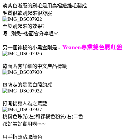
淡紫色漸層的刷毛是用高檔纖維毛製成
毛質很軟刷起來很舒服
至於刷起來的效果?
嗯...別急~後面會分享喔^^
Yeanen專業雙色腮紅盤
另一個神秘的小黑盒則是 -
背面貼有詳細的中文產品標籤
包裝走的是黑白簡約感
打開後讓人為之驚艷
桃粉色珠光(左)和裸橘色粉質(右)二色
都好美好實用啊~~~
用手指頭沾取顏色