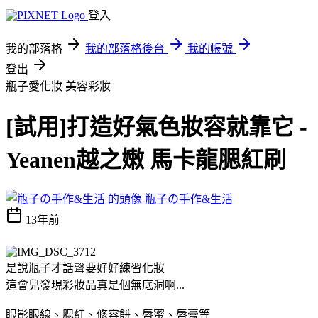
登入
我的部落格
我的部落格後台
我的帳號
登出
瓶子愛化妝
美容彩妝
[試用]打造好氣色妝容就靠它 -
Yeanen越之嫩 馬卡龍腮紅刷
瓶子の手作&生活
13年前
是說瓶子才話聲要好好練習化妝
這會兒發現彩妝品真是個無底洞啊...
眼影眼線、腮紅、修容餅、唇蜜、唇膏等