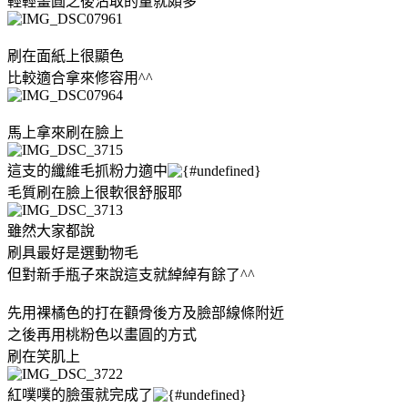
輕輕畫圓之後沾取的量就頗多
刷在面紙上很顯色
比較適合拿來修容用^^
馬上拿來刷在臉上
這支的纖維毛抓粉力適中
毛質刷在臉上很軟很舒服耶
雖然大家都說
刷具最好是選動物毛
但對新手瓶子來說這支就綽綽有餘了^^
先用裸橘色的打在顴骨後方及臉部線條附近
之後再用桃粉色以畫圓的方式
刷在笑肌上
紅噗噗的臉蛋就完成了