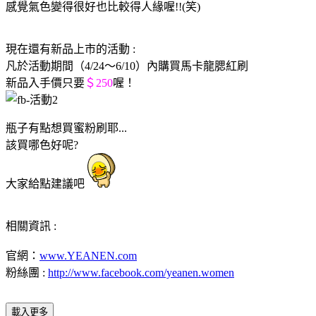
感覺氣色變得很好也比較得人緣喔!!(笑)
現在還有新品上市的活動 :
凡於活動期間（4/24～6/10）內購買馬卡龍腮紅刷
新品入手價只要
＄250
喔！
瓶子有點想買蜜粉刷耶...
該買哪色好呢?
大家給點建議吧
相關資訊 :
官網：
www.YEANEN.com
粉絲團 :
http://www.facebook.com/yeanen.women
載入更多