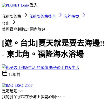
登入
我的部落格
我的部落格後台
我的帳號
登出
美麗寶島趴趴走
國內旅遊
[遊。台北]夏天就是要去海邊!!
- 東北角。福隆海水浴場
瓶子の手作&生活
14年前
是吧是吧!!??
我的腳丫子踩在沙灘上多開心啊~~~~