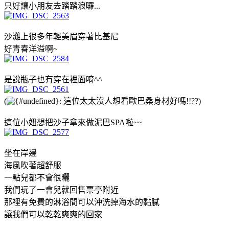
只好讓小朋友去踏踏浪囉...
沙灘上很多年輕美眉穿著比基尼
好青春洋溢啊~
是說瓶子也有穿在裡面唷^^
(
: 這位太太沒人想看歐巴桑身材好嗎!!??)
這位小妞想把沙子拿來做泥巴SPA啦~~
坐在岸邊
海風吹著超舒服
一點兒都不會很曬
我們玩了一會兒就回售票亭附近
那裡有免費的淋浴間可以沖洗掉海水的黏膩
讓我們可以乾乾爽爽的回家