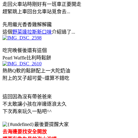
走回火車站時剛好有一班車正要開走
趕緊跳上車回台北車站覓食去...
先用繼光香香雞解解饞
這個
野菜達拉斯新口味
介紹過了...
吃完晚餐後還有這個
Pearl Waffle比利時鬆餅
熱熱Q軟的鬆餅配上一大陀奶油
附上的叉子超可愛~還算不錯吃
這回因為沒有帶爸爸來
不太敢讓小孩在岸邊逐浪太久
下次再來玩久一點吧^^
最後要提醒大家
去海邊要找安全開放