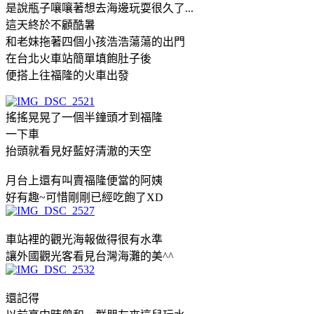
是說瓶子嚷嚷著想去海邊玩耍很久了...
這天終於不顧酷暑
和老妹拖著四個小孩浩浩蕩蕩的出門
在台北火車站簡單填飽肚子後
便搭上往福隆的火車出發
搖搖晃晃了一個半鐘頭才到福隆
一下車
抬頭就看見好藍好清澈的天空
月台上還有叫賣福隆便當的阿姨
好有趣~可惜剛剛已經吃飽了XD
車站裡的觀光海報做得很有水準
讓外國觀光客看見台灣海灘的美^^
還記得