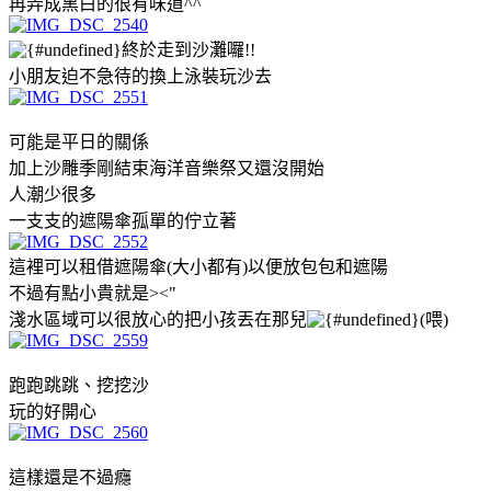
再弄成黑白的很有味道^^
終於走到沙灘囉!!
小朋友迫不急待的換上泳裝玩沙去
可能是平日的關係
加上沙雕季剛結束海洋音樂祭又還沒開始
人潮少很多
一支支的遮陽傘孤單的佇立著
這裡可以租借遮陽傘(大小都有)以便放包包和遮陽
不過有點小貴就是><"
淺水區域可以很放心的把小孩丟在那兒
(喂)
跑跑跳跳、挖挖沙
玩的好開心
這樣還是不過癮