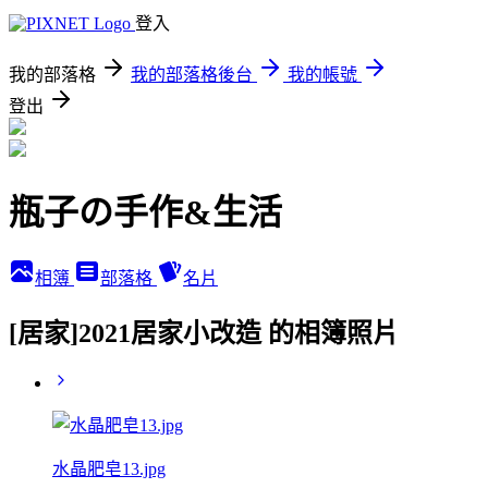
登入
我的部落格
我的部落格後台
我的帳號
登出
瓶子の手作&生活
相簿
部落格
名片
[居家]2021居家小改造 的相簿照片
水晶肥皂13.jpg