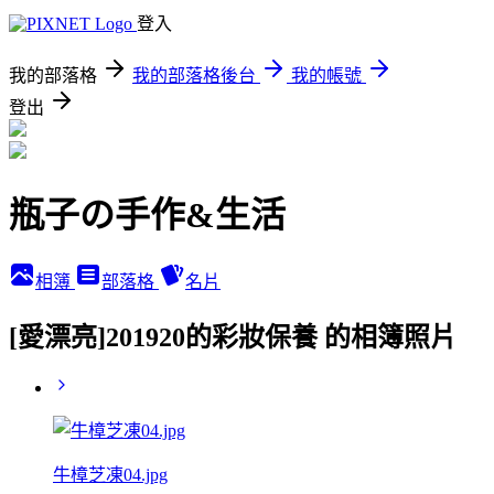
登入
我的部落格
我的部落格後台
我的帳號
登出
瓶子の手作&生活
相簿
部落格
名片
[愛漂亮]201920的彩妝保養 的相簿照片
牛樟芝凍04.jpg