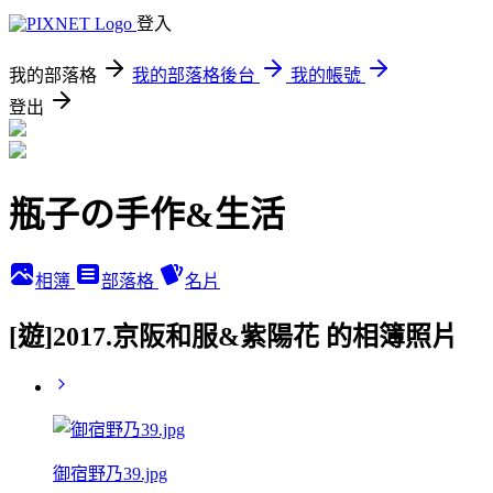
登入
我的部落格
我的部落格後台
我的帳號
登出
瓶子の手作&生活
相簿
部落格
名片
[遊]2017.京阪和服&紫陽花 的相簿照片
御宿野乃39.jpg