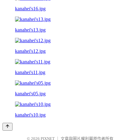
kanahei's16.jpg
kanahei's13.jpg
kanahei's12.jpg
kanahei's11.jpg
kanahei's05.jpg
kanahei's10.jpg
© 2026
PIXNET
｜
文章與圖片權利屬原作者所有