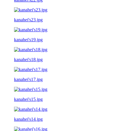
kanahei's23.jpg
kanahei's19.jpg
kanahei's18.jpg
kanahei's17.jpg
kanahei's15.jpg
kanahei's14.jpg