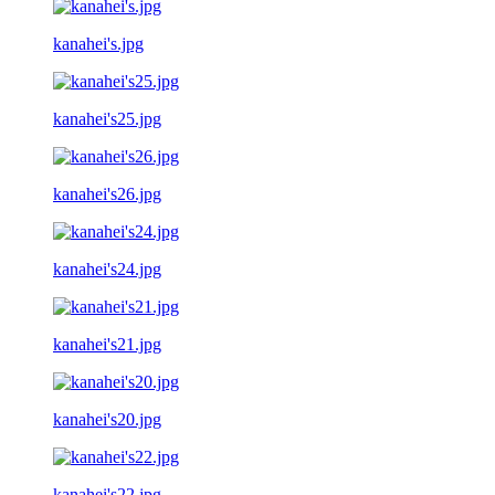
kanahei's.jpg
kanahei's25.jpg
kanahei's26.jpg
kanahei's24.jpg
kanahei's21.jpg
kanahei's20.jpg
kanahei's22.jpg