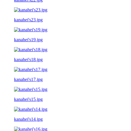
kanahei's23.jpg
kanahei's19.jpg
kanahei's18.jpg
kanahei's17.jpg
kanahei's15.jpg
kanahei's14.jpg