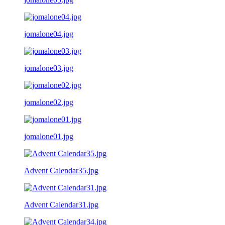
jomalone04.jpg
jomalone03.jpg
jomalone02.jpg
jomalone01.jpg
Advent Calendar35.jpg
Advent Calendar31.jpg