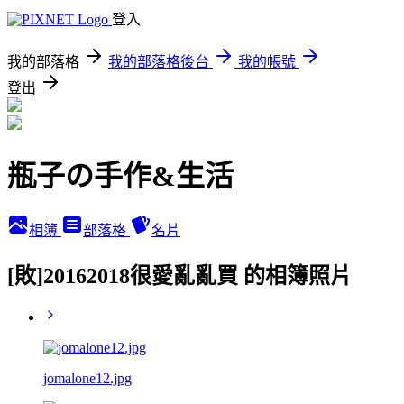
登入
我的部落格
我的部落格後台
我的帳號
登出
瓶子の手作&生活
相簿
部落格
名片
[敗]20162018很愛亂亂買 的相簿照片
jomalone12.jpg