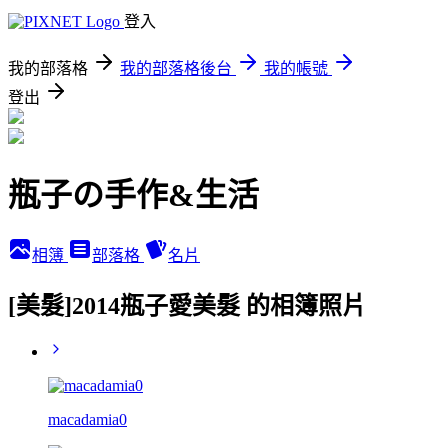
登入
我的部落格
我的部落格後台
我的帳號
登出
瓶子の手作&生活
相簿
部落格
名片
[美髮]2014瓶子愛美髮 的相簿照片
macadamia0