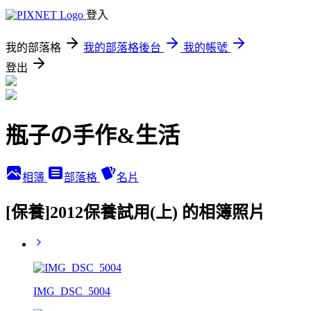
登入
我的部落格
我的部落格後台
我的帳號
登出
瓶子の手作&生活
相簿
部落格
名片
[保養]2012保養試用(上) 的相簿照片
IMG_DSC_5004