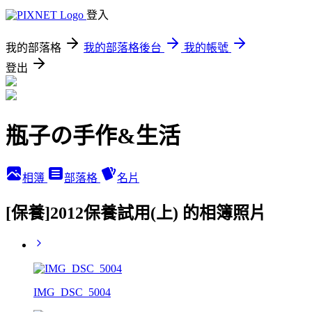
登入
我的部落格
我的部落格後台
我的帳號
登出
瓶子の手作&生活
相簿
部落格
名片
[保養]2012保養試用(上) 的相簿照片
IMG_DSC_5004