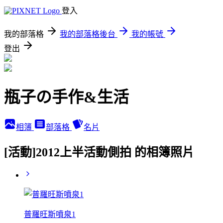
登入
我的部落格
我的部落格後台
我的帳號
登出
瓶子の手作&生活
相簿
部落格
名片
[活動]2012上半活動側拍 的相簿照片
普羅旺斯噴泉1