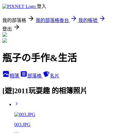
登入
我的部落格
我的部落格後台
我的帳號
登出
瓶子の手作&生活
相簿
部落格
名片
[遊]2011玩耍趣 的相簿照片
003.JPG